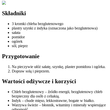
Składniki
3 kromki chleba bezglutenowego
plastry szynki z indyka (oznaczona jako bezglutenowa)
sałata
pomidor
ogórek
sól, pieprz
Przygotowanie
Na pieczywie ułóż sałatę, szynkę, plaster pomidora i ogórka.
Dopraw solą i pieprzem.
Wartości odżywcze i korzyści
Chleb bezglutenowy – źródło energii, bezglutenowy chleb
bezpieczny dla osób z celiakią.
Indyk – chude mięso, lekkostrawne, bogate w białko.
Warzywa świeże – błonnik, witaminy i minerały wspierające
odporność.