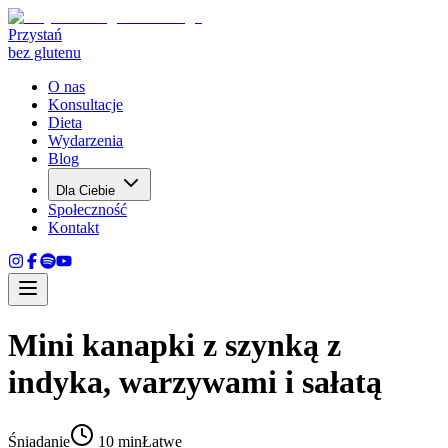
Przystań
bez glutenu
O nas
Konsultacje
Dieta
Wydarzenia
Blog
Dla Ciebie
Społeczność
Kontakt
Mini kanapki z szynką z
indyka, warzywami i sałatą
Śniadanie
10 min
Łatwe